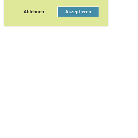
Ablehnen
Akzeptieren
© TV St. Johann, Basel 2019
|
Datenschutz
|
Admin Login
Danke für Eure Unterstützung