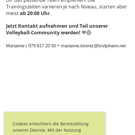
Dir das passende Team empfehlen! Die
Trainingszeiten variieren je nach Niveau, starten aber
meist
ab 20:00 Uhr
.
Jetzt Kontakt aufnehmen und Teil unserer
Volleyball-Community werden!
💙🏐
Marianne
(
079 817 20 50
*
marianne.lorentz@tvstjohann.net
Cookies erleichtern die Bereitstellung
unserer Dienste. Mit der Nutzung