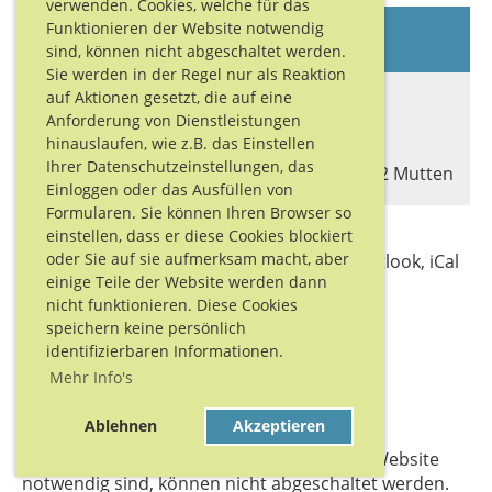
verwenden. Cookies, welche für das
TV Muttenz 1 : TV St. Johann 1
Funktionieren der Website notwendig
sind, können nicht abgeschaltet werden.
20:15 - 22:15
Sie werden in der Regel nur als Reaktion
auf Aktionen gesetzt, die auf eine
Typ
Anforderung von Dienstleistungen
Spiel
hinauslaufen, wie z.B. das Einstellen
Ort
Ihrer Datenschutzeinstellungen, das
498 Kriegacker 3, Gründenstrasse 32, 4132 Muttenz
Einloggen oder das Ausfüllen von
Formularen. Sie können Ihren Browser so
einstellen, dass er diese Cookies blockiert
oder Sie auf sie aufmerksam macht, aber
Termine abonnieren
(in Kalender wie Outlook, iCal
einige Teile der Website werden dann
oder Mobilgeräte hinzufügen)
nicht funktionieren. Diese Cookies
speichern keine persönlich
Weitere Einträge
identifizierbaren Informationen.
Mehr Info's
Ablehnen
Akzeptieren
Cookies, welche für das Funktionieren der Website
notwendig sind, können nicht abgeschaltet werden.