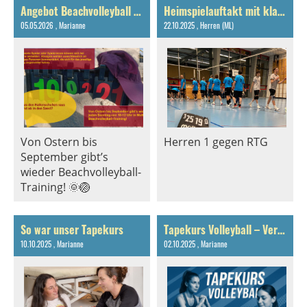
Angebot Beachvolleyball am Sonntag
Heimspielauftakt mit klarem Sieg!
05.05.2026
, Marianne
22.10.2025
, Herren (ML)
Von Ostern bis
Herren 1 gegen RTG
September gibt’s
wieder Beachvolleyball-
Training! 🌞🏐
So war unser Tapekurs
Tapekurs Volleyball – Verletzungen vorbeugen & stärker spielen!
10.10.2025
, Marianne
02.10.2025
, Marianne