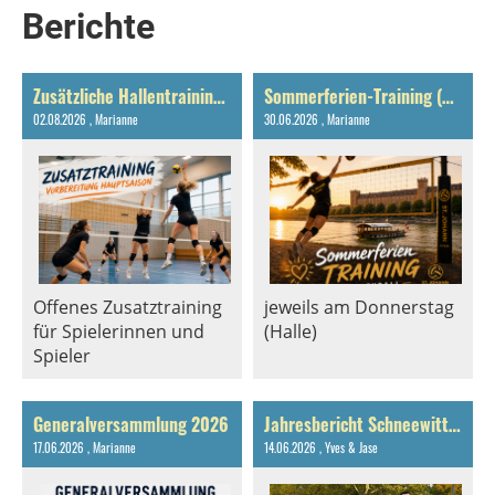
Berichte
Zusätzliche Hallentrainings im August & September 2026
Sommerferien-Training (Volleyball)
02.08.2026
, Marianne
30.06.2026
, Marianne
Offenes Zusatztraining
jeweils am Donnerstag
für Spielerinnen und
(Halle)
Spieler
Generalversammlung 2026
Jahresbericht Schneewittli 2025/2026
17.06.2026
, Marianne
14.06.2026
, Yves & Jase